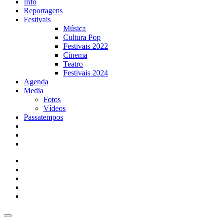
Info
Reportagens
Festivais
Música
Cultura Pop
Festivais 2022
Cinema
Teatro
Festivais 2024
Agenda
Media
Fotos
Vídeos
Passatempos