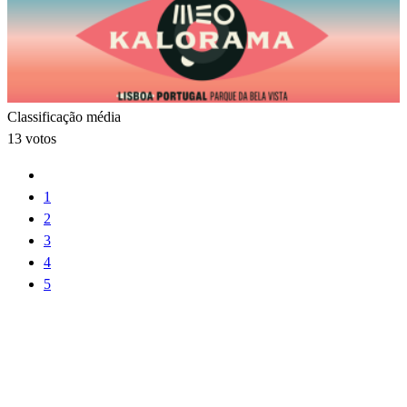
Classificação média
13 votos
1
2
3
4
5