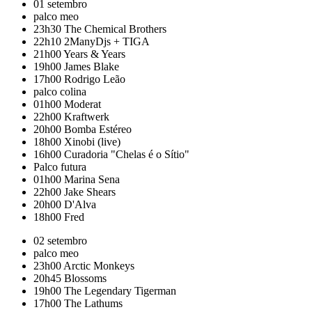
01 setembro
palco meo
23h30
The Chemical Brothers
22h10
2ManyDjs + TIGA
21h00
Years & Years
19h00
James Blake
17h00
Rodrigo Leão
palco colina
01h00
Moderat
22h00
Kraftwerk
20h00
Bomba Estéreo
18h00
Xinobi (live)
16h00
Curadoria "Chelas é o Sítio"
Palco futura
01h00
Marina Sena
22h00
Jake Shears
20h00
D'Alva
18h00
Fred
02 setembro
palco meo
23h00
Arctic Monkeys
20h45
Blossoms
19h00
The Legendary Tigerman
17h00
The Lathums