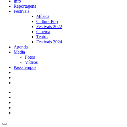
Info
Reportagens
Festivais
Música
Cultura Pop
Festivais 2022
Cinema
Teatro
Festivais 2024
Agenda
Media
Fotos
Vídeos
Passatempos