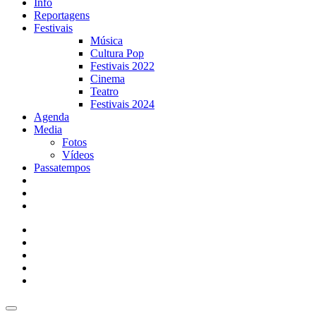
Info
Reportagens
Festivais
Música
Cultura Pop
Festivais 2022
Cinema
Teatro
Festivais 2024
Agenda
Media
Fotos
Vídeos
Passatempos