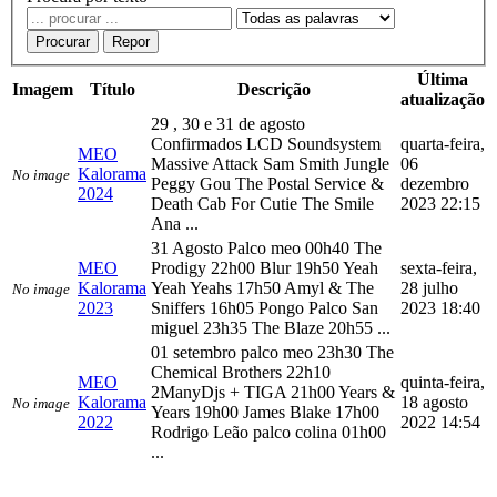
Procurar
Repor
Última
Imagem
Título
Descrição
atualização
29 , 30 e 31 de agosto
Confirmados LCD Soundsystem
quarta-feira,
MEO
Massive Attack Sam Smith Jungle
06
Kalorama
No image
Peggy Gou The Postal Service &
dezembro
2024
Death Cab For Cutie The Smile
2023 22:15
Ana ...
31 Agosto Palco meo 00h40 The
MEO
Prodigy 22h00 Blur 19h50 Yeah
sexta-feira,
Kalorama
Yeah Yeahs 17h50 Amyl & The
28 julho
No image
2023
Sniffers 16h05 Pongo Palco San
2023 18:40
miguel 23h35 The Blaze 20h55 ...
01 setembro palco meo 23h30 The
Chemical Brothers 22h10
MEO
quinta-feira,
2ManyDjs + TIGA 21h00 Years &
Kalorama
18 agosto
No image
Years 19h00 James Blake 17h00
2022
2022 14:54
Rodrigo Leão palco colina 01h00
...