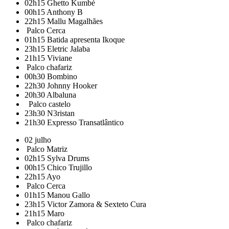
02h15
Ghetto Kumbé
00h15
Anthony B
22h15
Mallu Magalhães
Palco Cerca
01h15
Batida apresenta Ikoque
23h15
Eletric Jalaba
21h15
Viviane
Palco chafariz
00h30
Bombino
22h30
Johnny Hooker
20h30
Albaluna
Palco castelo
23h30
N3ristan
21h30
Expresso Transatlântico
02 julho
Palco Matriz
02h15
Sylva Drums
00h15
Chico Trujillo
22h15
Ayo
Palco Cerca
01h15
Manou Gallo
23h15
Victor Zamora & Sexteto Cura
21h15
Maro
Palco chafariz