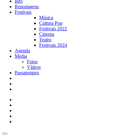
Info
Reportagens
Festivais
Música
Cultura Pop
Festivais 2022
Cinema
Teatro
Festivais 2024
Agenda
Media
Fotos
Vídeos
Passatempos