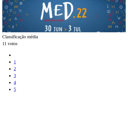
Classificação média
11 votos
1
2
3
4
5