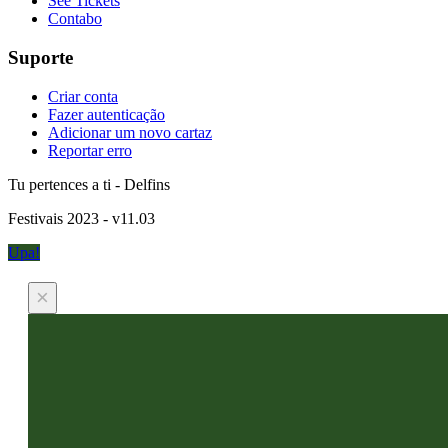
See Tickets
Contabo
Suporte
Criar conta
Fazer autenticação
Adicionar um novo cartaz
Reportar erro
Tu pertences a ti - Delfins
Festivais 2023 - v11.03
Upa!
×