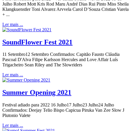
Julho Robert Mott Kris Rod Maru André Dias Rui Pinto Miss Sheila
Klangkuenstler Toni Alvarez Arvvela Carol D’Souza Cristian Varela
+ ...
Ler mais ...
SoundFlower Fest 2021
11 Setembro12 Setembro Confirmados: Capitão Fausto Cláudia
Pascoal D'Alva Filipe Karlsson Hercules and Love Affair Luís
Trigacheiro Sean Riley and The Slowriders
Ler mais ...
Summer Opening 2021
Festival adiado para 2022 16 Julho17 Julho23 Julho24 Julho
Confirmados: Deejay Telio Bispo Capicua Piruka Van Zee Slow J
Plutonio Valete
Ler mais ...