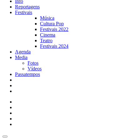
Info
Reportagens
Festivais
Música
Cultura Pop
Festivais 2022
Cinema
Teatro
Festivais 2024
Agenda
Media
Fotos
Vídeos
Passatempos