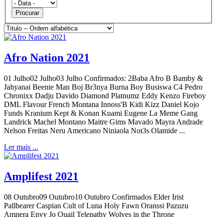
Procurar
Afro Nation 2021
01 Julho02 Julho03 Julho Confirmados: 2Baba Afro B Bamby &
Jahyanai Beenie Man Boj Br3nya Burna Boy Busiswa C4 Pedro
Chronixx Dadju Davido Diamond Platnumz Eddy Kenzo Fireboy
DML Flavour French Montana Innoss'B Kidi Kizz Daniel Kojo
Funds Kranium Kept & Konan Kuami Eugene La Meme Gang
Landrick Machel Montano Maitre Gims Mavado Mayra Andrade
Nelson Freitas Neru Americano Niniaola Not3s Olamide ...
Ler mais ...
Amplifest 2021
08 Outubro09 Outubro10 Outubro Confirmados Elder Irist
Pallbearer Caspian Cult of Luna Holy Fawn Oranssi Pazuzu
Amnera Envy Jo Quail Telepathy Wolves in the Throne