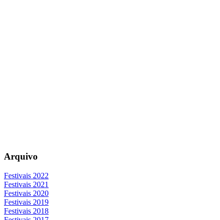
Arquivo
Festivais 2022
Festivais 2021
Festivais 2020
Festivais 2019
Festivais 2018
Festivais 2017