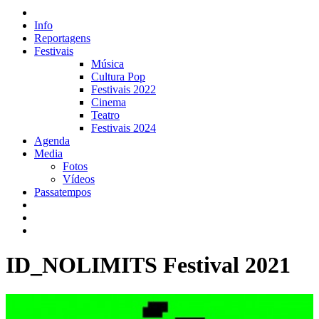
Info
Reportagens
Festivais
Música
Cultura Pop
Festivais 2022
Cinema
Teatro
Festivais 2024
Agenda
Media
Fotos
Vídeos
Passatempos
ID_NOLIMITS Festival 2021