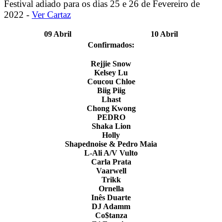
Festival adiado para os dias 25 e 26 de Fevereiro de
2022 -
Ver Cartaz
09 Abril
10 Abril
Confirmados:
Rejjie Snow
Kelsey Lu
Coucou Chloe
Biig Piig
Lhast
Chong Kwong
PEDRO
Shaka Lion
Holly
Shapednoise & Pedro Maia
L-Ali A/V Vulto
Carla Prata
Vaarwell
Trikk
Ornella
Inês Duarte
DJ Adamm
Co$tanza