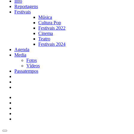
Info
Reportagens
Festivais
Música
Cultura Pop
Festivais 2022
Cinema
Teatro
Festivais 2024
Agenda
Media
Fotos
Vídeos
Passatempos