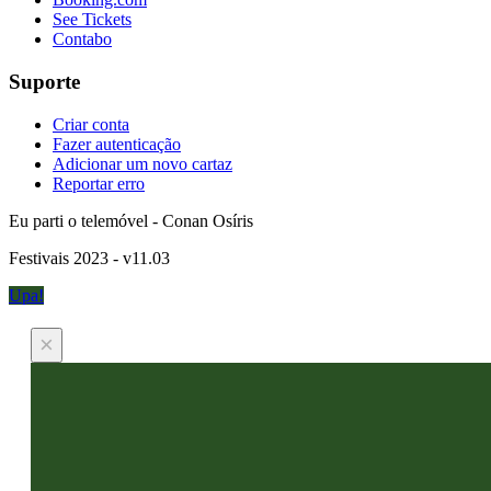
See Tickets
Contabo
Suporte
Criar conta
Fazer autenticação
Adicionar um novo cartaz
Reportar erro
Eu parti o telemóvel - Conan Osíris
Festivais 2023 - v11.03
Upa!
×