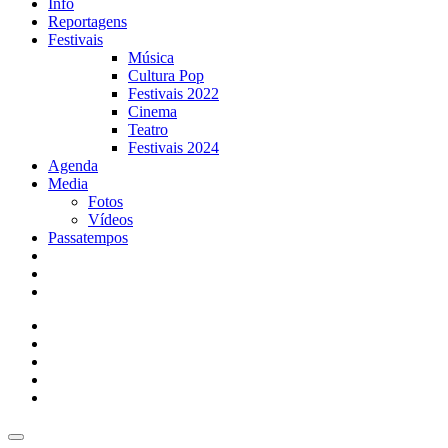
Info
Reportagens
Festivais
Música
Cultura Pop
Festivais 2022
Cinema
Teatro
Festivais 2024
Agenda
Media
Fotos
Vídeos
Passatempos