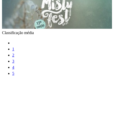
Classificação média
1
2
3
4
5