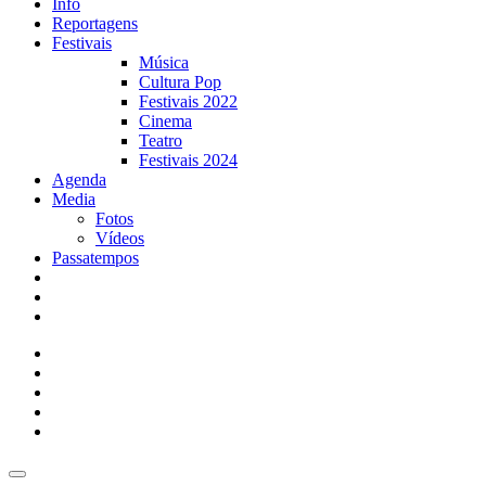
Info
Reportagens
Festivais
Música
Cultura Pop
Festivais 2022
Cinema
Teatro
Festivais 2024
Agenda
Media
Fotos
Vídeos
Passatempos