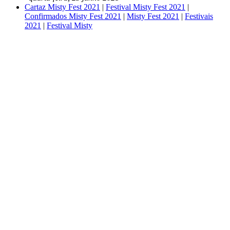
Cartaz Misty Fest 2021
|
Festival Misty Fest 2021
|
Confirmados Misty Fest 2021
|
Misty Fest 2021
|
Festivais
2021
|
Festival Misty