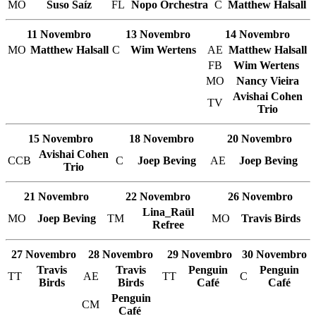
MO
Suso Saíz
FL
Nopo Orchestra
C
Matthew Halsall
11 Novembro
13 Novembro
14 Novembro
MO
Matthew Halsall
C
Wim Wertens
AE
Matthew Halsall
FB
Wim Wertens
MO
Nancy Vieira
Avishai Cohen
TV
Trio
15 Novembro
18 Novembro
20 Novembro
Avishai Cohen
CCB
C
Joep Beving
AE
Joep Beving
Trio
21 Novembro
22 Novembro
26 Novembro
Lina_Raül
MO
Joep Beving
TM
MO
Travis Birds
Refree
27 Novembro
28 Novembro
29 Novembro
30 Novembro
Travis
Travis
Penguin
Penguin
TT
AE
TT
C
Birds
Birds
Café
Café
Penguin
CM
Café