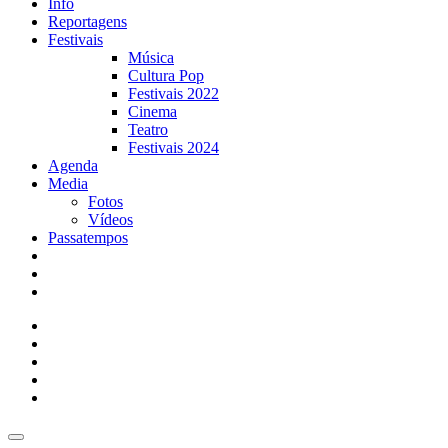
Info
Reportagens
Festivais
Música
Cultura Pop
Festivais 2022
Cinema
Teatro
Festivais 2024
Agenda
Media
Fotos
Vídeos
Passatempos