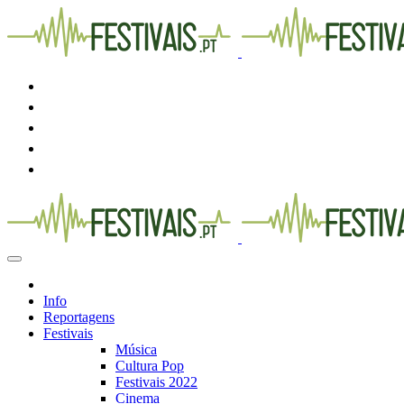
Info
Reportagens
Festivais
Música
Cultura Pop
Festivais 2022
Cinema