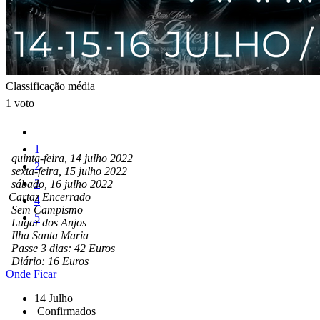
Classificação média
1 voto
1
quinta-feira, 14 julho 2022
2
sexta-feira, 15 julho 2022
3
sábado, 16 julho 2022
Cartaz Encerrado
4
Sem Campismo
5
Lugar dos Anjos
Ilha Santa Maria
Passe 3 dias: 42 Euros
Diário: 16 Euros
Onde Ficar
14 Julho
Confirmados