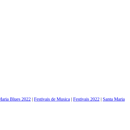
Maria Blues 2022
|
Festivais de Musica
|
Festivais 2022
|
Santa Maria