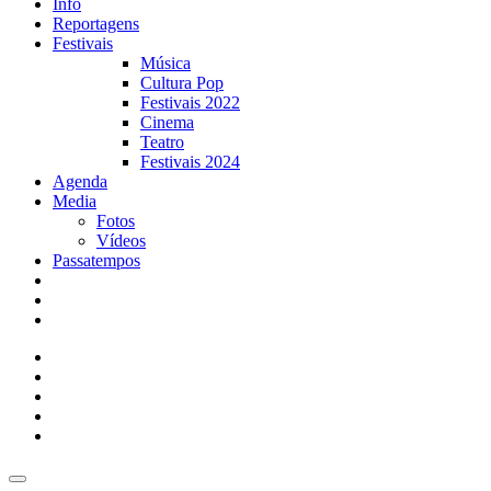
Info
Reportagens
Festivais
Música
Cultura Pop
Festivais 2022
Cinema
Teatro
Festivais 2024
Agenda
Media
Fotos
Vídeos
Passatempos