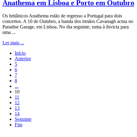
Anathema em Lisboa e Porto em Outubro
Os britânicos Anathema estão de regresso a Portugal para dois
concertos. A 10 de Outubro, a banda dos irmãos Cavanagh actua no
Paradise Garage, em Lisboa. No dia seguinte, ruma à Invicta para
uma ...
Ler mais ...
Início
Anterior
5
6
7
8
...
10
11
12
13
14
Seguinte
Fim