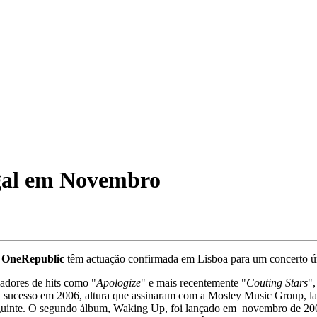
gal em Novembro
s
OneRepublic
têm actuação confirmada em Lisboa para um concerto ú
adores de hits como "
A
pologize
" e mais recentemente "
Couting Stars
"
 sucesso em 2006, altura que assinaram com a Mosley Music Group, la
guinte. O segundo álbum, Waking Up, foi lançado em novembro de 2009