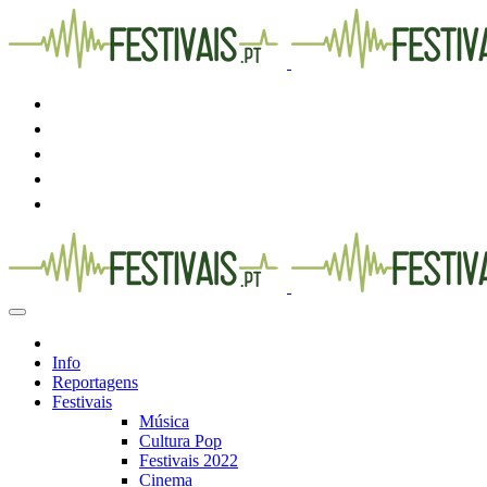
Info
Reportagens
Festivais
Música
Cultura Pop
Festivais 2022
Cinema