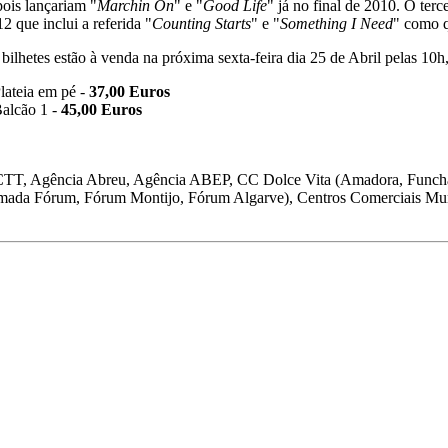
ois lançariam "
Marchin On
" e "
Good Life
" já no final de 2010. O ter
2 que inclui a referida "
Counting Starts
" e "
Something I Need
" como q
bilhetes estão à venda na próxima sexta-feira dia 25 de Abril pelas 10h,
lateia em pé -
37,00 Euros
alcão 1 -
45,00 Euros
CTT, Agência Abreu, Agência ABEP, CC Dolce Vita (Amadora, Funcha
ada Fórum, Fórum Montijo, Fórum Algarve), Centros Comerciais Mund