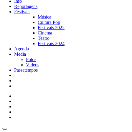
Info
Reportagens
Festivais
Música
Cultura Pop
Festivais 2022
Cinema
Teatro
Festivais 2024
Agenda
Media
Fotos
Vídeos
Passatempos