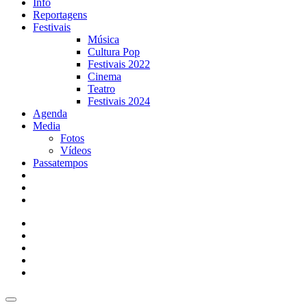
Info
Reportagens
Festivais
Música
Cultura Pop
Festivais 2022
Cinema
Teatro
Festivais 2024
Agenda
Media
Fotos
Vídeos
Passatempos