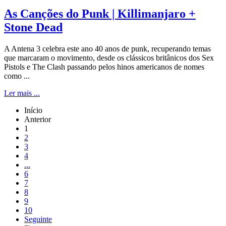
As Canções do Punk | Killimanjaro +
Stone Dead
A Antena 3 celebra este ano 40 anos de punk, recuperando temas
que marcaram o movimento, desde os clássicos britânicos dos Sex
Pistols e The Clash passando pelos hinos americanos de nomes
como ...
Ler mais ...
Início
Anterior
1
2
3
4
...
6
7
8
9
10
Seguinte