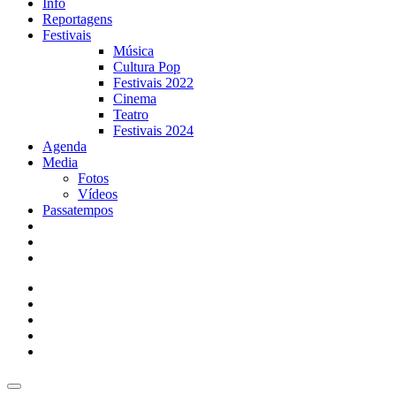
Info
Reportagens
Festivais
Música
Cultura Pop
Festivais 2022
Cinema
Teatro
Festivais 2024
Agenda
Media
Fotos
Vídeos
Passatempos