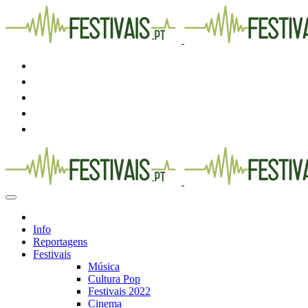
Info
Reportagens
Festivais
Música
Cultura Pop
Festivais 2022
Cinema