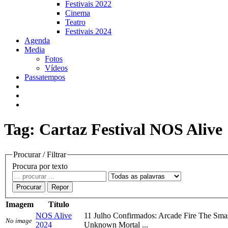
Festivais 2022
Cinema
Teatro
Festivais 2024
Agenda
Media
Fotos
Vídeos
Passatempos
Tag: Cartaz Festival NOS Alive
Procurar / Filtrar
Procura por texto
Procurar
Repor
Imagem
Título
NOS Alive
11 Julho Confirmados: Arcade Fire The Sm
No image
2024
Unknown Mortal ...