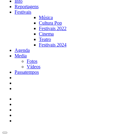
Info
Reportagens
Festivais
Música
Cultura Pop
Festivais 2022
Cinema
Teatro
Festivais 2024
Agenda
Media
Fotos
Vídeos
Passatempos