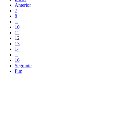
Anterior
7
8
...
10
11
12
13
14
...
16
Seguinte
Fim