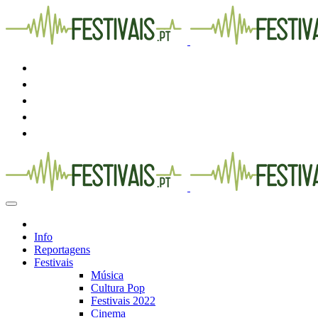
Info
Reportagens
Festivais
Música
Cultura Pop
Festivais 2022
Cinema