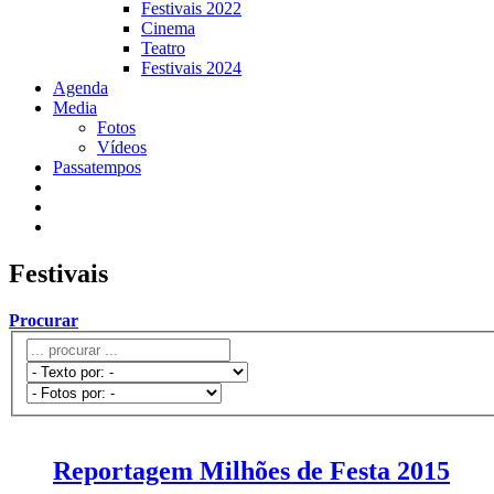
Festivais 2022
Cinema
Teatro
Festivais 2024
Agenda
Media
Fotos
Vídeos
Passatempos
Festivais
Procurar
Reportagem Milhões de Festa 2015