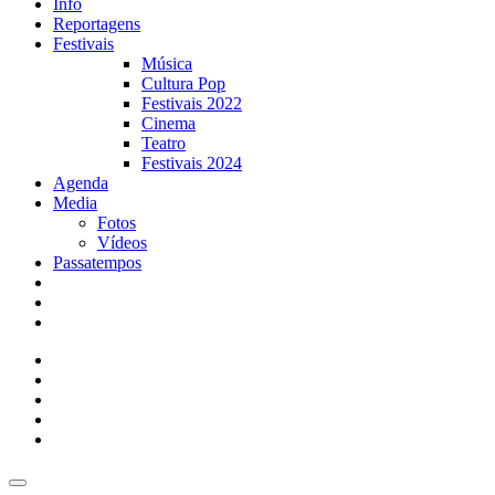
Info
Reportagens
Festivais
Música
Cultura Pop
Festivais 2022
Cinema
Teatro
Festivais 2024
Agenda
Media
Fotos
Vídeos
Passatempos