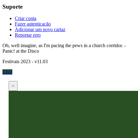
Suporte
Criar conta
Fazer autenticação
Adicionar um novo cartaz
Reportar erro
Oh, well imagine, as I'm pacing the pews in a church corridor. -
Panic! at the Disco
Festivais 2023 - v11.03
Upa!
×