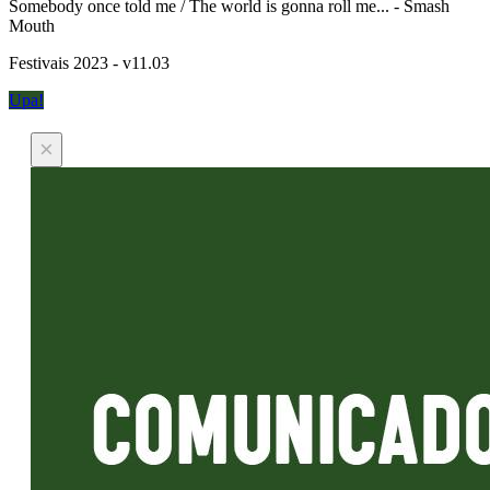
Somebody once told me / The world is gonna roll me... - Smash
Mouth
Festivais 2023 - v11.03
Upa!
×