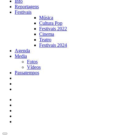
Info
Reportagens
Festivais
Música
Cultura Pop
Festivais 2022
Cinema
Teatro
Festivais 2024
Agenda
Media
Fotos
Vídeos
Passatempos