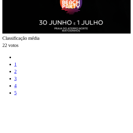
Classificação média
22 votos
1
2
3
4
5