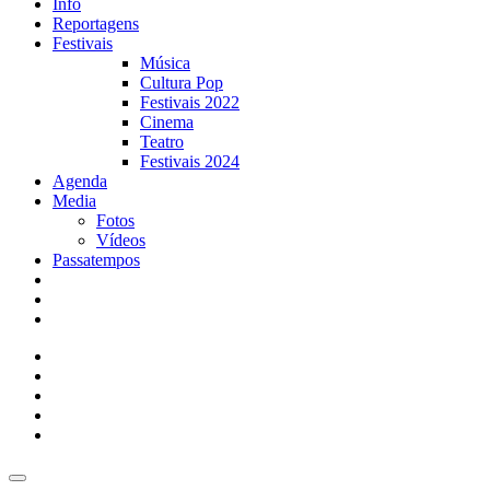
Info
Reportagens
Festivais
Música
Cultura Pop
Festivais 2022
Cinema
Teatro
Festivais 2024
Agenda
Media
Fotos
Vídeos
Passatempos