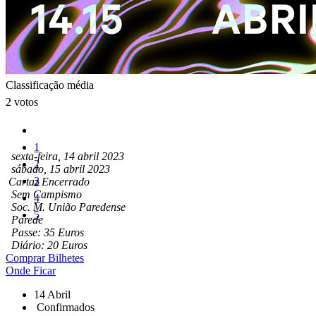
Classificação média
2 votos
1
sexta-feira, 14 abril 2023
2
sábado, 15 abril 2023
3
Cartaz Encerrado
Sem Campismo
4
Soc. M. União Paredense
5
Parede
Passe: 35 Euros
Diário: 20 Euros
Comprar Bilhetes
Onde Ficar
14 Abril
Confirmados