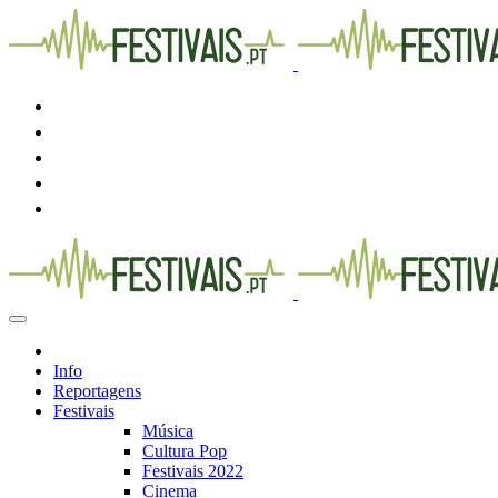
Info
Reportagens
Festivais
Música
Cultura Pop
Festivais 2022
Cinema