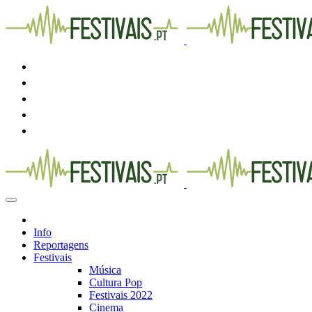
Info
Reportagens
Festivais
Música
Cultura Pop
Festivais 2022
Cinema