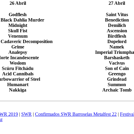
26 Abril
27 Abril
Godflesh
Saint Vitus
 Black Dahlia Murder
Benediction
Midnight
Demilich
Skull Fist
Ascension
Venenum
Birdflesh
 Cadaveric Decomposition
Dopelord
Grime
Namek
Analepsy
Imperial Triumpha
orte Incandescente
Barshasketh
Woslom
Vacivus
Scúru Fitchádu
Son of Cain
Acid Cannibals
Greengo
rbowarrior of Steel
Grindead
Humanart
Summon
Nakkiga
Archaic Tomb
WR 2019
|
SWR
|
Confirmados SWR Barroselas Metalfest 22
|
Festiva
st