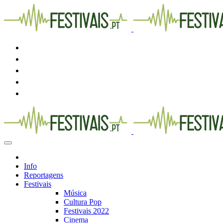
Info
Reportagens
Festivais
Música
Cultura Pop
Festivais 2022
Cinema