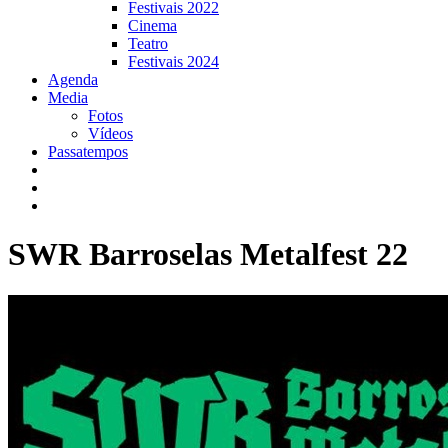
Festivais 2022
Cinema
Teatro
Festivais 2024
Agenda
Media
Fotos
Vídeos
Passatempos
SWR Barroselas Metalfest 22