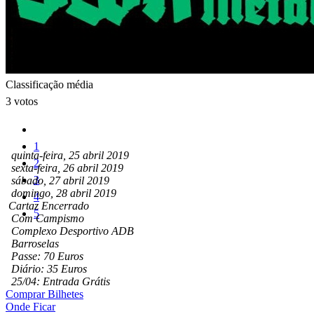
Classificação média
3 votos
1
quinta-feira, 25 abril 2019
2
sexta-feira, 26 abril 2019
3
sábado, 27 abril 2019
domingo, 28 abril 2019
4
Cartaz Encerrado
5
Com Campismo
Complexo Desportivo ADB
Barroselas
Passe: 70 Euros
Diário: 35 Euros
25/04: Entrada Grátis
Comprar Bilhetes
Onde Ficar