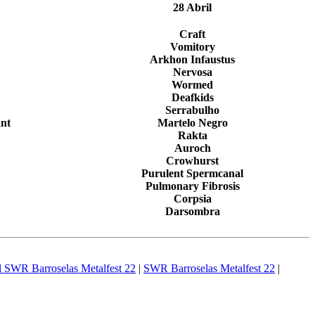
28 Abril
Craft
Vomitory
Arkhon Infaustus
Nervosa
Wormed
Deafkids
Serrabulho
nt
Martelo Negro
Rakta
Auroch
Crowhurst
Purulent Spermcanal
Pulmonary Fibrosis
Corpsia
Darsombra
l SWR Barroselas Metalfest 22
|
SWR Barroselas Metalfest 22
|