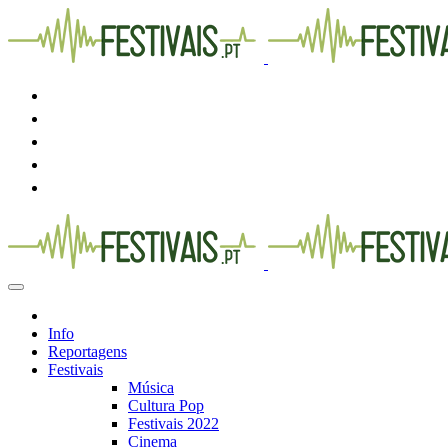
Info
Reportagens
Festivais
Música
Cultura Pop
Festivais 2022
Cinema