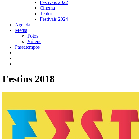
Festivais 2022
Cinema
Teatro
Festivais 2024
Agenda
Media
Fotos
Vídeos
Passatempos
Festins 2018