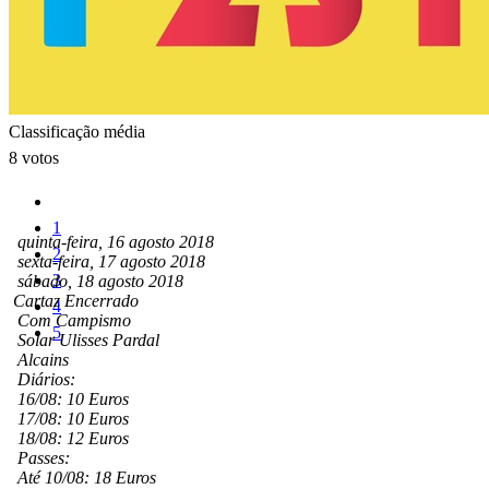
Classificação média
8 votos
1
quinta-feira, 16 agosto 2018
2
sexta-feira, 17 agosto 2018
3
sábado, 18 agosto 2018
Cartaz Encerrado
4
Com Campismo
5
Solar Ulisses Pardal
Alcains
Diários:
16/08: 10 Euros
17/08: 10 Euros
18/08: 12 Euros
Passes:
Até 10/08: 18 Euros