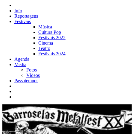
Info
Reportagens
Festivais
Música
Cultura Pop
Festivais 2022
Cinema
Teatro
Festivais 2024
Agenda
Media
Fotos
Vídeos
Passatempos