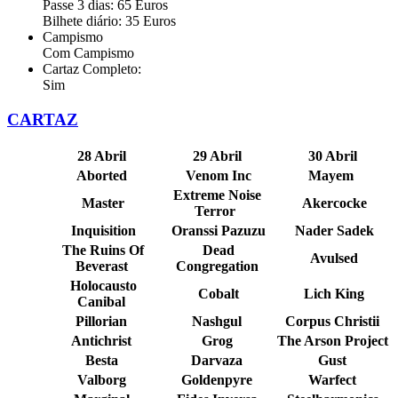
Passe 3 dias: 65 Euros
Bilhete diário: 35 Euros
Campismo
Com Campismo
Cartaz Completo:
Sim
CARTAZ
28 Abril
29 Abril
30 Abril
Aborted
Venom Inc
Mayem
Extreme Noise
Master
Akercocke
Terror
Inquisition
Oranssi Pazuzu
Nader Sadek
The Ruins Of
Dead
Avulsed
Beverast
Congregation
Holocausto
Cobalt
Lich King
Canibal
Pillorian
Nashgul
Corpus Christii
Antichrist
Grog
The Arson Project
Besta
Darvaza
Gust
Valborg
Goldenpyre
Warfect