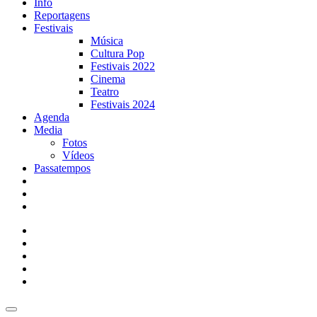
Info
Reportagens
Festivais
Música
Cultura Pop
Festivais 2022
Cinema
Teatro
Festivais 2024
Agenda
Media
Fotos
Vídeos
Passatempos