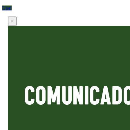
Upa!
×