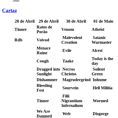
Sim
Cartaz
28 de Abril
29 de Abril
30 de Abril
01 de Maio
Ratos de
Tinner
Venom
Atheist
Porão
Malevolent
Satanic
Rdb
Voivod
Creation
Warmaster
Menace
Evile
Alcest
Ruine
Today is the
Cough
Taake
day
Dragged into
Necros
Soilent
Sunlight
Christos
Green
Dishammer
Magrudergrind
Inhume
Bleeding
Sourvein
Hell Militia
Fest
Filii
Tinner
Nigrantium
Wormed
Infernalium
We Are
Web
Disgorge
Damned