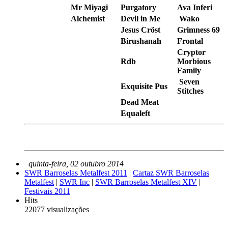
Mr Miyagi
Purgatory
Ava Inferi
Alchemist
Devil in Me
Wako
Jesus Cröst
Grimness 69
Birushanah
Frontal
Cryptor
Rdb
Morbious
Family
Seven
Exquisite Pus
Stitches
Dead Meat
Equaleft
quinta-feira, 02 outubro 2014
SWR Barroselas Metalfest 2011
|
Cartaz SWR Barroselas
Metalfest
|
SWR Inc
|
SWR Barroselas Metalfest XIV
|
Festivais 2011
Hits
22077 visualizações