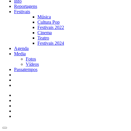
Info
Reportagens
Festivais
Música
Cultura Pop
Festivais 2022
Cinema
Teatro
Festivais 2024
Agenda
Media
Fotos
Vídeos
Passatempos