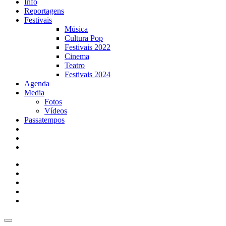
Info
Reportagens
Festivais
Música
Cultura Pop
Festivais 2022
Cinema
Teatro
Festivais 2024
Agenda
Media
Fotos
Vídeos
Passatempos