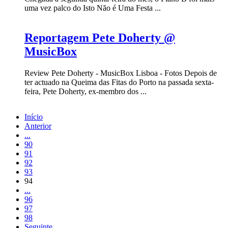
uma vez palco do Isto Não é Uma Festa ...
Reportagem Pete Doherty @
MusicBox
Review Pete Doherty - MusicBox Lisboa - Fotos Depois de
ter actuado na Queima das Fitas do Porto na passada sexta-
feira, Pete Doherty, ex-membro dos ...
Início
Anterior
...
90
91
92
93
94
...
96
97
98
Seguinte