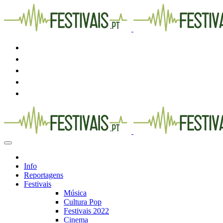
Info
Reportagens
Festivais
Música
Cultura Pop
Festivais 2022
Cinema