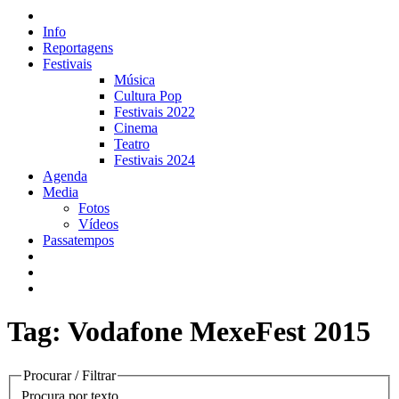
Info
Reportagens
Festivais
Música
Cultura Pop
Festivais 2022
Cinema
Teatro
Festivais 2024
Agenda
Media
Fotos
Vídeos
Passatempos
Tag: Vodafone MexeFest 2015
Procurar / Filtrar
Procura por texto