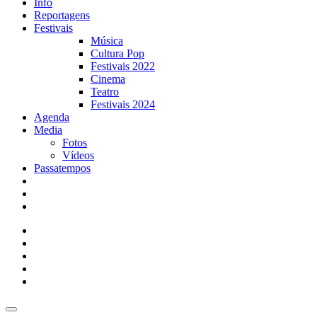
Info
Reportagens
Festivais
Música
Cultura Pop
Festivais 2022
Cinema
Teatro
Festivais 2024
Agenda
Media
Fotos
Vídeos
Passatempos