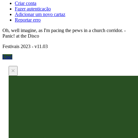
Criar conta
Fazer autenticação
Adicionar um novo cartaz
Reportar erro
Oh, well imagine, as I'm pacing the pews in a church corridor. -
Panic! at the Disco
Festivais 2023 - v11.03
Upa!
×