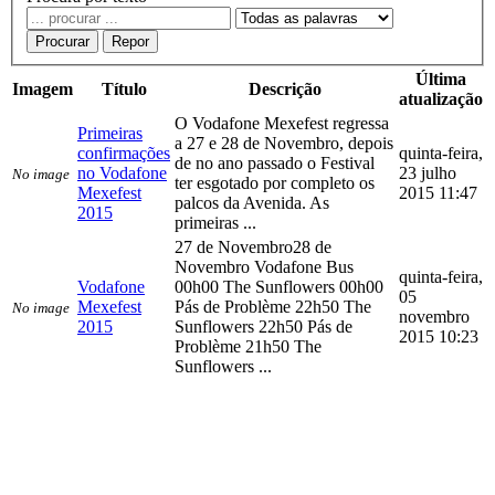
Procurar
Repor
Última
Imagem
Título
Descrição
atualização
O Vodafone Mexefest regressa
Primeiras
a 27 e 28 de Novembro, depois
confirmações
quinta-feira,
de no ano passado o Festival
no Vodafone
23 julho
No image
ter esgotado por completo os
Mexefest
2015 11:47
palcos da Avenida. As
2015
primeiras ...
27 de Novembro28 de
Novembro Vodafone Bus
quinta-feira,
Vodafone
00h00 The Sunflowers 00h00
05
Mexefest
Pás de Problème 22h50 The
No image
novembro
2015
Sunflowers 22h50 Pás de
2015 10:23
Problème 21h50 The
Sunflowers ...