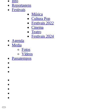
Info
Reportagens
Festivais
Música
Cultura Pop
Festivais 2022
Cinema
Teatro
Festivais 2024
Agenda
Media
Fotos
Vídeos
Passatempos