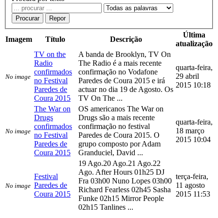
Procurar
Repor
Última
Imagem
Título
Descrição
atualização
TV on the
A banda de Brooklyn, TV On
Radio
The Radio é a mais recente
quarta-feira,
confirmados
confirmação no Vodafone
29 abril
No image
no Festival
Paredes de Coura 2015 e irá
2015 10:18
Paredes de
actuar no dia 19 de Agosto. Os
Coura 2015
TV On The ...
The War on
OS americanos The War on
Drugs
Drugs são a mais recente
quarta-feira,
confirmados
confirmação no festival
18 março
No image
no Festival
Paredes de Coura 2015. O
2015 10:04
Paredes de
grupo composto por Adam
Coura 2015
Granduciel, David ...
19 Ago.20 Ago.21 Ago.22
Ago. After Hours 01h25 DJ
Festival
terça-feira,
Fra 03h00 Nuno Lopes 03h00
Paredes de
11 agosto
No image
Richard Fearless 02h45 Sasha
Coura 2015
2015 11:53
Funke 02h15 Mirror People
02h15 Tanlines ...