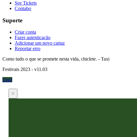
See Tickets
Contabo
Suporte
Criar conta
Fazer autenticação
Adicionar um novo cartaz
Reportar erro
Como tudo o que se promete nesta vida, chiclete. - Taxi
Festivais 2023 - v11.03
Upa!
×