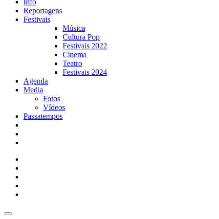
Info
Reportagens
Festivais
Música
Cultura Pop
Festivais 2022
Cinema
Teatro
Festivais 2024
Agenda
Media
Fotos
Vídeos
Passatempos