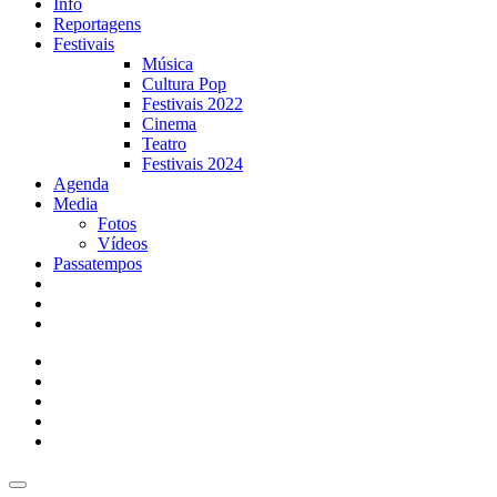
Info
Reportagens
Festivais
Música
Cultura Pop
Festivais 2022
Cinema
Teatro
Festivais 2024
Agenda
Media
Fotos
Vídeos
Passatempos