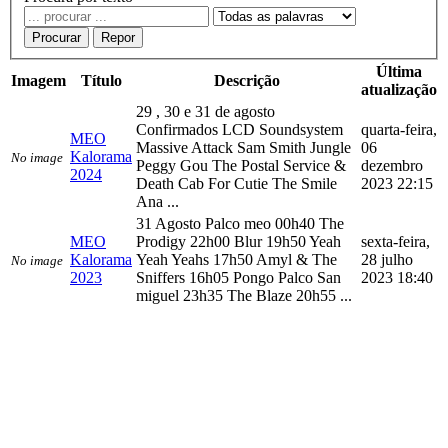
Procurar
Repor
Última
Imagem
Título
Descrição
atualização
29 , 30 e 31 de agosto
Confirmados LCD Soundsystem
quarta-feira,
MEO
Massive Attack Sam Smith Jungle
06
Kalorama
No image
Peggy Gou The Postal Service &
dezembro
2024
Death Cab For Cutie The Smile
2023 22:15
Ana ...
31 Agosto Palco meo 00h40 The
MEO
Prodigy 22h00 Blur 19h50 Yeah
sexta-feira,
Kalorama
Yeah Yeahs 17h50 Amyl & The
28 julho
No image
2023
Sniffers 16h05 Pongo Palco San
2023 18:40
miguel 23h35 The Blaze 20h55 ...