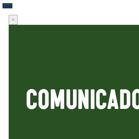
Upa!
×