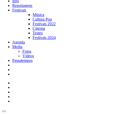
Info
Reportagens
Festivais
Música
Cultura Pop
Festivais 2022
Cinema
Teatro
Festivais 2024
Agenda
Media
Fotos
Vídeos
Passatempos