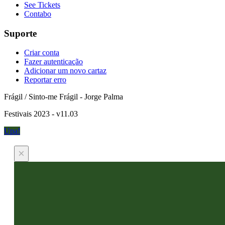
See Tickets
Contabo
Suporte
Criar conta
Fazer autenticação
Adicionar um novo cartaz
Reportar erro
Frágil / Sinto-me Frágil - Jorge Palma
Festivais 2023 - v11.03
Upa!
×