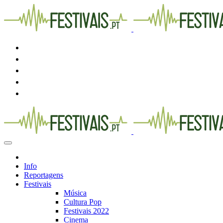
Info
Reportagens
Festivais
Música
Cultura Pop
Festivais 2022
Cinema