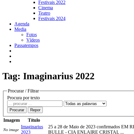
Festivais 2022
Cinema
Teatro
Festivais 2024
Agenda
Media
Fotos
Vídeos
Passatempos
Tag: Imaginarius 2022
Procurar / Filtrar
Procura por texto
Procurar
Repor
Imagem
Título
Imaginarius
25 a 28 de Maio de 2023 confirmad
No image
2023
BULLE - CIA ENLAIRE CRISTAL ...