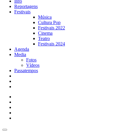
Info
Reportagens
Festivais
Música
Cultura Pop
Festivais 2022
Cinema
Teatro
Festivais 2024
Agenda
Media
Fotos
Vídeos
Passatempos