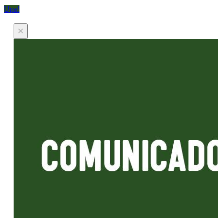
Upa!
×