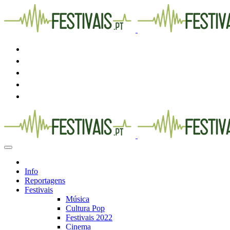
Info
Reportagens
Festivais
Música
Cultura Pop
Festivais 2022
Cinema