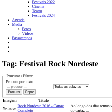
Festivais 2022
Cinema
Teatro
Festivais 2024
Agenda
Media
Fotos
Vídeos
Passatempos
Tag: Festival Rock Nordeste
Procurar / Filtrar
Procura por texto
Procurar
Repor
Imagem
Título
Rock Nordeste 2016 - Cartaz
Ao longo dos dias temos v
No image
Completo
do cartaz ...