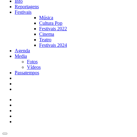
Info
Reportagens
Festivais
Música
Cultura Pop
Festivais 2022
Cinema
Teatro
Festivais 2024
Agenda
Media
Fotos
Vídeos
Passatempos