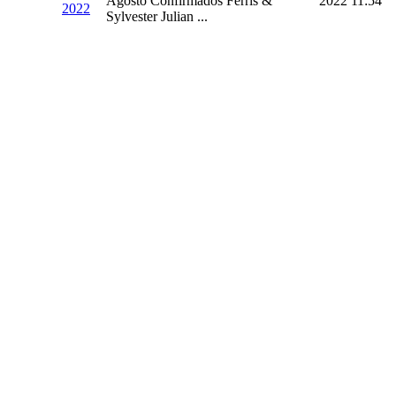
Agosto Confirmados Ferris &
2022 11:54
2022
Sylvester Julian ...