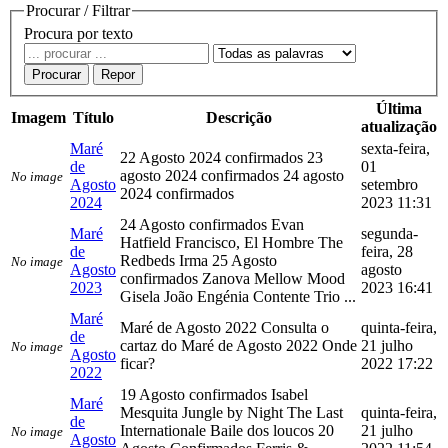
Procurar / Filtrar
Procura por texto
Procurar
Repor
Última
Imagem
Título
Descrição
atualização
Maré
sexta-feira,
22 Agosto 2024 confirmados 23
de
01
agosto 2024 confirmados 24 agosto
No image
Agosto
setembro
2024 confirmados
2024
2023 11:31
24 Agosto confirmados Evan
Maré
segunda-
Hatfield Francisco, El Hombre The
de
feira, 28
Redbeds Irma 25 Agosto
No image
Agosto
agosto
confirmados Zanova Mellow Mood
2023
2023 16:41
Gisela João Engénia Contente Trio ...
Maré
Maré de Agosto 2022 Consulta o
quinta-feira,
de
cartaz do Maré de Agosto 2022 Onde
21 julho
No image
Agosto
ficar?
2022 17:22
2022
19 Agosto confirmados Isabel
Maré
Mesquita Jungle by Night The Last
quinta-feira,
de
Internationale Baile dos loucos 20
21 julho
No image
Agosto