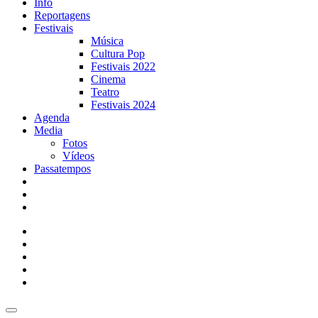
Info
Reportagens
Festivais
Música
Cultura Pop
Festivais 2022
Cinema
Teatro
Festivais 2024
Agenda
Media
Fotos
Vídeos
Passatempos