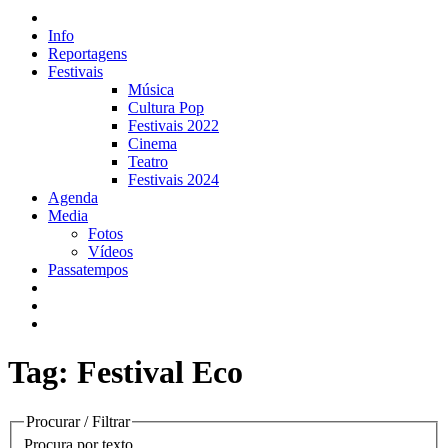
Info
Reportagens
Festivais
Música
Cultura Pop
Festivais 2022
Cinema
Teatro
Festivais 2024
Agenda
Media
Fotos
Vídeos
Passatempos
Tag: Festival Eco
Procurar / Filtrar
Procura por texto