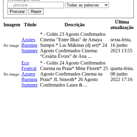
Procurar
Repor
Última
Imagem
Título
Descrição
atualização
* - Grátis 23 Agosto Confirmados
Azores
Cinema "Entre Ilhas" de Amaya
sexta-feira,
Burning
Sumpsi * Las Mákinas (dj set)* 24
16 junho
No image
Summer
Agosto Confirmados Cinema:
2023 13:55
“Cesária Évora” de Ana ...
Eco
* - Grátis 24 Agosto Confirmados
Festival
Cinema na Praia* Mme Florett* 25
quarta-feira,
Azores
Agosto Confirmados Cinema na
08 junho
No image
Burning
Praia* JL Smooth* 26 Agosto
2022 17:16
Summer
Confirmados Laura & ...