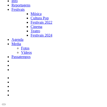
Info
Reportagens
Festivais
Música
Cultura Pop
Festivais 2022
Cinema
Teatro
Festivais 2024
Agenda
Media
Fotos
Vídeos
Passatempos