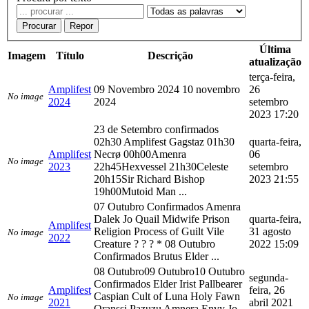
Procurar
Repor
Última
Imagem
Título
Descrição
atualização
terça-feira,
Amplifest
09 Novembro 2024 10 novembro
26
No image
2024
2024
setembro
2023 17:20
23 de Setembro confirmados
02h30 Amplifest Gagstaz 01h30
quarta-feira,
Amplifest
Necrø 00h00Amenra
06
No image
2023
22h45Hexvessel 21h30Celeste
setembro
20h15Sir Richard Bishop
2023 21:55
19h00Mutoid Man ...
07 Outubro Confirmados Amenra
Dalek Jo Quail Midwife Prison
quarta-feira,
Amplifest
Religion Process of Guilt Vile
31 agosto
No image
2022
Creature ? ? ? * 08 Outubro
2022 15:09
Confirmados Brutus Elder ...
08 Outubro09 Outubro10 Outubro
segunda-
Confirmados Elder Irist Pallbearer
Amplifest
feira, 26
Caspian Cult of Luna Holy Fawn
No image
2021
abril 2021
Oranssi Pazuzu Amnera Envy Jo