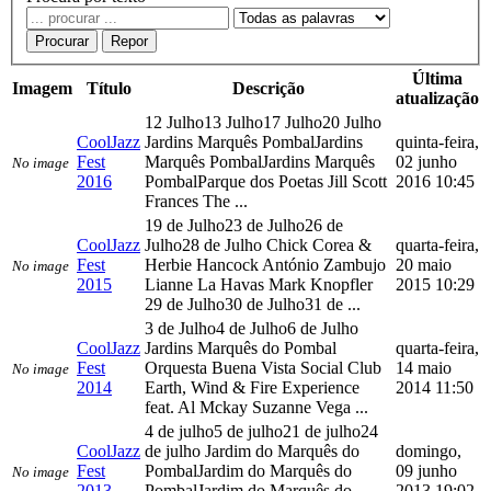
Procurar
Repor
Última
Imagem
Título
Descrição
atualização
12 Julho13 Julho17 Julho20 Julho
CoolJazz
Jardins Marquês PombalJardins
quinta-feira,
Fest
Marquês PombalJardins Marquês
02 junho
No image
2016
PombalParque dos Poetas Jill Scott
2016 10:45
Frances The ...
19 de Julho23 de Julho26 de
CoolJazz
Julho28 de Julho Chick Corea &
quarta-feira,
Fest
Herbie Hancock António Zambujo
20 maio
No image
2015
Lianne La Havas Mark Knopfler
2015 10:29
29 de Julho30 de Julho31 de ...
3 de Julho4 de Julho6 de Julho
CoolJazz
Jardins Marquês do Pombal
quarta-feira,
Fest
Orquesta Buena Vista Social Club
14 maio
No image
2014
Earth, Wind & Fire Experience
2014 11:50
feat. Al Mckay Suzanne Vega ...
4 de julho5 de julho21 de julho24
CoolJazz
de julho Jardim do Marquês do
domingo,
Fest
PombalJardim do Marquês do
09 junho
No image
2013
PombalJardim do Marquês do
2013 19:02