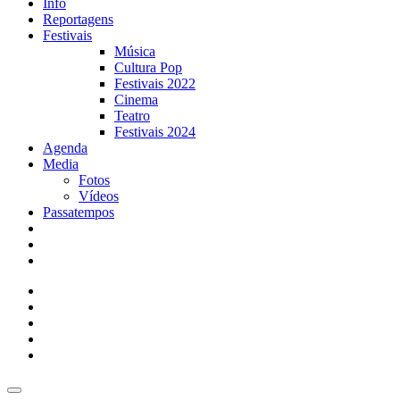
Info
Reportagens
Festivais
Música
Cultura Pop
Festivais 2022
Cinema
Teatro
Festivais 2024
Agenda
Media
Fotos
Vídeos
Passatempos