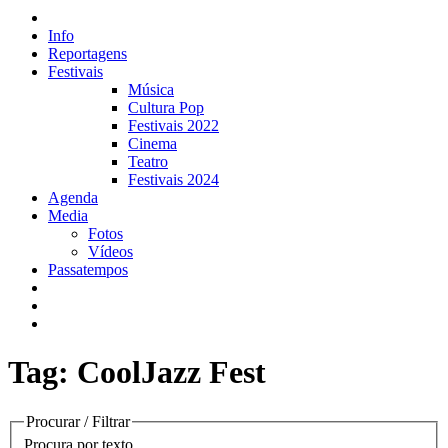
Info
Reportagens
Festivais
Música
Cultura Pop
Festivais 2022
Cinema
Teatro
Festivais 2024
Agenda
Media
Fotos
Vídeos
Passatempos
Tag: CoolJazz Fest
Procurar / Filtrar
Procura por texto