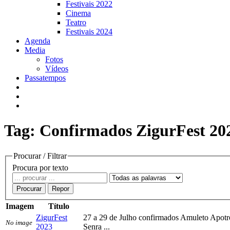
Festivais 2022
Cinema
Teatro
Festivais 2024
Agenda
Media
Fotos
Vídeos
Passatempos
Tag: Confirmados ZigurFest 20
Procurar / Filtrar
Procura por texto
Procurar
Repor
Imagem
Título
ZigurFest
27 a 29 de Julho confirmados Amuleto Apotr
No image
2023
Senra ...