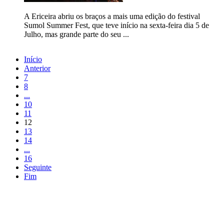
A Ericeira abriu os braços a mais uma edição do festival
Sumol Summer Fest, que teve início na sexta-feira dia 5 de
Julho, mas grande parte do seu ...
Início
Anterior
7
8
...
10
11
12
13
14
...
16
Seguinte
Fim