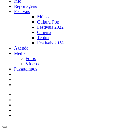
Info
Reportagens
Festivais
Música
Cultura Pop
Festivais 2022
Cinema
Teatro
Festivais 2024
Agenda
Media
Fotos
Vídeos
Passatempos