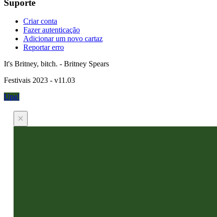
Suporte
Criar conta
Fazer autenticação
Adicionar um novo cartaz
Reportar erro
It's Britney, bitch. - Britney Spears
Festivais 2023 - v11.03
Upa!
×