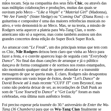
mãos tocam. Seja na companhia dos seus fiéis
Chic
, ou através das
suas múltiplas colaborações e produções, muitas das quais se
ouviram pelo Meco – “
Like a Virgin
” e “
Material Girl
” (Madonna),
“
We Are Family
” (Sister Sledge) ou “
Coming Out
” (Diana Ross) - o
guitarrista e compositor é uma das maiores referências musicais no
ativo, e veio demonstrá-lo ao Meco. Mas, se na teoria, a missão de
Rodgers seria aquecer a plateia para Wu-Tang Clan, o norte-
americano não só a superou, mas como também assinou um dos
grandes concertos desta edição do Super Bock Super Rock.
Ao arrancar com “
Le Freak
”, um dos principais temas que tem com
os Chic,
Nile Rodgers
deixou bem claro que vinha ao Meco para
fazer a festa, e o convite apareceu logo de seguida com “
Everybody
Dance
”. No final das duas canções de arranque e já o público
dançava de forma contagiante e de sorrisos nos rostos estampados,
não mostrando qualquer sinal de querer abrandar e a transmitir
mensagem de que se queria mais. E claro, Rodgers não desapontou
e apresentou um vasto leque de êxitos, desde “
Let’s Dance
” de
David Bowie até à mais recente “
CUFF IT
” com Beyoncé, mas
como não poderia deixar de ser, as recordações de Daft Punk ao
som de “
Lose Yourself to Dance
” e “
Get Lucky
” foram as mais
celebradas, esta última num autêntico festim.
Foi preciso esperar pela tournée do 30.º aniversário de
Enter the Wu-
Tang (36 Chambers)
para que os
Wu-Tang Clan
finalmente se