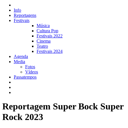
Info
Reportagens
Festivais
Música
Cultura Pop
Festivais 2022
Cinema
Teatro
Festivais 2024
Agenda
Media
Fotos
Vídeos
Passatempos
Reportagem Super Bock Super
Rock 2023