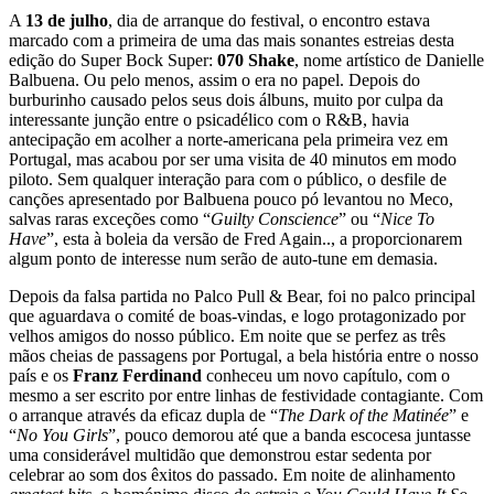
A
13 de julho
, dia de arranque do festival, o encontro estava
marcado com a primeira de uma das mais sonantes estreias desta
edição do Super Bock Super:
070 Shake
, nome artístico de Danielle
Balbuena. Ou pelo menos, assim o era no papel. Depois do
burburinho causado pelos seus dois álbuns, muito por culpa da
interessante junção entre o psicadélico com o R&B, havia
antecipação em acolher a norte-americana pela primeira vez em
Portugal, mas acabou por ser uma visita de 40 minutos em modo
piloto. Sem qualquer interação para com o público, o desfile de
canções apresentado por Balbuena pouco pó levantou no Meco,
salvas raras exceções como “
Guilty Conscience
” ou “
Nice To
Have
”, esta à boleia da versão de Fred Again.., a proporcionarem
algum ponto de interesse num serão de auto-tune em demasia.
Depois da falsa partida no Palco Pull & Bear, foi no palco principal
que aguardava o comité de boas-vindas, e logo protagonizado por
velhos amigos do nosso público. Em noite que se perfez as três
mãos cheias de passagens por Portugal, a bela história entre o nosso
país e os
Franz Ferdinand
conheceu um novo capítulo, com o
mesmo a ser escrito por entre linhas de festividade contagiante. Com
o arranque através da eficaz dupla de “
The Dark of the Matinée
” e
“
No You Girls
”, pouco demorou até que a banda escocesa juntasse
uma considerável multidão que demonstrou estar sedenta por
celebrar ao som dos êxitos do passado. Em noite de alinhamento