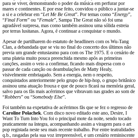
para se viver, demonstrando o poder da música em perfurar por
mares e continentes. E por esse feito, convidou o público a juntar-se
a si e a celebrar em “
Let Me Be Great
”. Por temas como “
Energy
”,
“
Final Form
” ou “
Female
”, Sampa The Great não só foi uma
agradável surpresa, mas como também assinou uma sólida estreia
por terras lusitanas. Agora, é continuar a conquistar o mundo.
Apesar de partilharem do estatuto de headliners com os Wu-Tang
Clan, a debandada que se viu no final do concerto dos últimos não
previa um grande entusiasmo para com os The 1975. E o cenário de
uma plateia muito pouca preenchida mesmo após as primeiras
canções, assim o veio a confirmar, ficando mais dispersa com o
passar de cada canção ou deambulações de Matty Healy,
visivelmente embriagado. Sem a energia, nem o respeito,
conquistados anteriormente pelo grupo de hip-hop, o grupo britânico
assinou uma atuação frouxa e que de pouco ficará na memória geral,
salvo para os fãs mais acérrimos que vibravam nas grades ao som de
“
Robbers
” ou “
Somebody Else
”.
Foi também na expetativa de acérrimos fãs que se fez o regresso de
Caroline Polachek
. Com disco novo editado este ano, Desire, I
Want To Turn Into You foi o principal mote da noite, sendo tocado
praticamente na íntegra, acompanhando assim a viragem para o art
pop registada neste seu mais recente trabalho. Por entre teatralidades
q.b., rasgadas pela sua voz irrepreensível, e um cenário reminiscente