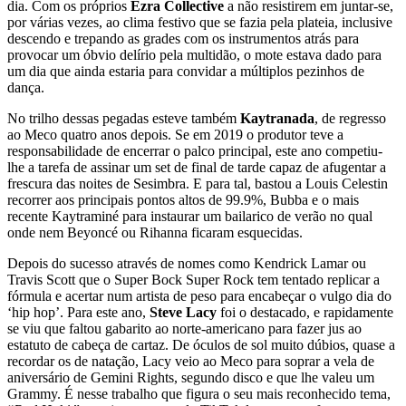
dia. Com os próprios
Ezra Collective
a não resistirem em juntar-se,
por várias vezes, ao clima festivo que se fazia pela plateia, inclusive
descendo e trepando as grades com os instrumentos atrás para
provocar um óbvio delírio pela multidão, o mote estava dado para
um dia que ainda estaria para convidar a múltiplos pezinhos de
dança.
No trilho dessas pegadas esteve também
Kaytranada
, de regresso
ao Meco quatro anos depois. Se em 2019 o produtor teve a
responsabilidade de encerrar o palco principal, este ano competiu-
lhe a tarefa de assinar um set de final de tarde capaz de afugentar a
frescura das noites de Sesimbra. E para tal, bastou a Louis Celestin
recorrer aos principais pontos altos de 99.9%, Bubba e o mais
recente Kaytraminé para instaurar um bailarico de verão no qual
onde nem Beyoncé ou Rihanna ficaram esquecidas.
Depois do sucesso através de nomes como Kendrick Lamar ou
Travis Scott que o Super Bock Super Rock tem tentado replicar a
fórmula e acertar num artista de peso para encabeçar o vulgo dia do
‘hip hop’. Para este ano,
Steve Lacy
foi o destacado, e rapidamente
se viu que faltou gabarito ao norte-americano para fazer jus ao
estatuto de cabeça de cartaz. De óculos de sol muito dúbios, quase a
recordar os de natação, Lacy veio ao Meco para soprar a vela de
aniversário de Gemini Rights, segundo disco e que lhe valeu um
Grammy. É nesse trabalho que figura o seu mais reconhecido tema,