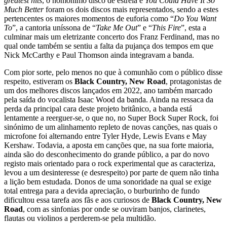
greatest hits
, o homónimo disco de estreia e
You Could Have It So
Much Better
foram os dois discos mais representados, sendo a estes
pertencentes os maiores momentos de euforia como “
Do You Want
To
”, a cantoria uníssona de “
Take Me Out
” e “
This Fire
”, esta a
culminar mais um eletrizante concerto dos Franz Ferdinand, mas no
qual onde também se sentiu a falta da pujança dos tempos em que
Nick McCarthy e Paul Thomson ainda integravam a banda.
Com pior sorte, pelo menos no que à comunhão com o público disse
respeito, estiveram os
Black Country, New Road
, protagonistas de
um dos melhores discos lançados em 2022, ano também marcado
pela saída do vocalista Isaac Wood da banda. Ainda na ressaca da
perda da principal cara deste projeto britânico, a banda está
lentamente a reerguer-se, o que no, no Super Bock Super Rock, foi
sinónimo de um alinhamento repleto de novas canções, nas quais o
microfone foi alternando entre Tyler Hyde, Lewis Evans e May
Kershaw. Todavia, a aposta em canções que, na sua forte maioria,
ainda são do desconhecimento do grande público, a par do novo
registo mais orientado para o rock experimental que as caracteriza,
levou a um desinteresse (e desrespeito) por parte de quem não tinha
a lição bem estudada. Donos de uma sonoridade na qual se exige
total entrega para a devida apreciação, o burburinho de fundo
dificultou essa tarefa aos fãs e aos curiosos de
Black Country, New
Road
, com as sinfonias por onde se ouviram banjos, clarinetes,
flautas ou violinos a perderem-se pela multidão.