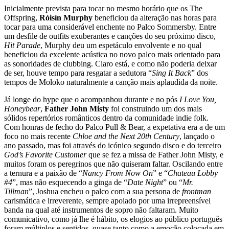
Inicialmente prevista para tocar no mesmo horário que os The
Offspring,
Róisín Murphy
beneficiou da alteração nas horas para
tocar para uma considerável enchente no Palco Sommersby. Entre
um desfile de outfits exuberantes e canções do seu próximo disco,
Hit
Parade
, Murphy deu um espetáculo envolvente e no qual
beneficiou da excelente acústica no novo palco mais orientado para
as sonoridades de clubbing. Claro está, e como não poderia deixar
de ser, houve tempo para resgatar a sedutora “
Sing It Back
” dos
tempos de Moloko naturalmente a canção mais aplaudida da noite.
Já longe do hype que o acompanhou durante e no pós
I Love You,
Honeybear
,
Father John Misty
foi construindo um dos mais
sólidos repertórios românticos dentro da comunidade indie folk.
Com honras de fecho do Palco Pull & Bear, a expetativa era a de um
foco no mais recente
Chloe and the Next 20th Century
, lançado o
ano passado, mas foi através do icónico segundo disco e do terceiro
God’s Favorite Customer
que se fez a missa de Father John Misty, e
muitos foram os peregrinos que não quiseram faltar. Oscilando entre
a ternura e a paixão de “
Nancy From Now On
” e “
Chateau Lobby
#4
”, mas não esquecendo a ginga de “
Date Night
” ou “
Mr.
Tillman
”, Joshua encheu o palco com a sua persona de
frontman
carismática e irreverente, sempre apoiado por uma irrepreensível
banda na qual até instrumentos de sopro não faltaram. Muito
comunicativo, como já lhe é hábito, os elogios ao público português
foram múltiplos e sentidos, quase tanto como a emoção colocada em