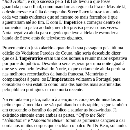
“
Bad Habit
”, e cujo sucesso pelo TikTok levou a que fosse
guardada para o final, como mandam as regras da Praxe. Mas até lá,
o desinteresse e a falta de empenho
Steve Lacy
iam-se tornando
cada vez mais evidentes que só mesmo os mais ferrenhos é que
aguentariam até ao fim. E com
L’Impétrice
a começar dentro de
momentos no palco ao lado, nem foi preciso pensar duas vezes.
Nota negativa ainda para o génio que teve a ideia de esconder a
banda de Steve atrás de televisores gigantes.
Proveniente do justo alarido aquando da sua passagem pela última
edição do Vodafone Paredes de Coura, não seria descabido dizer
que os
L’Impératrice
eram um dos nomes a reunir maior expetativa
por parte do público. Descabido seria esperar por uma noite igual à
que se viveu pelo festival do Norte, e que certamente ainda perdura
nas melhores recordações da banda francesa. Memórias e
comparações à parte, os
L’Impératrice
voltaram a Portugal para
consolidar o seu estatuto como uma das bandas mais acarinhadas
pelo público português em memória recente.
Na entrada em palco, saltam à atenção os corações iluminados ao
peito e que à medida que vão palpitando mais rápido, segue também
em crescendo o barulho do público a saudar as boas-vindas. Já
existindo sintonia entre ambas as partes, “
Off to the Side
”,
“
Hématome
” e “
Anomalie Bleue
” foram as primeiras canções a dar
corda aos muitos corpos que enchiam o palco Pull & Bear, soltando-