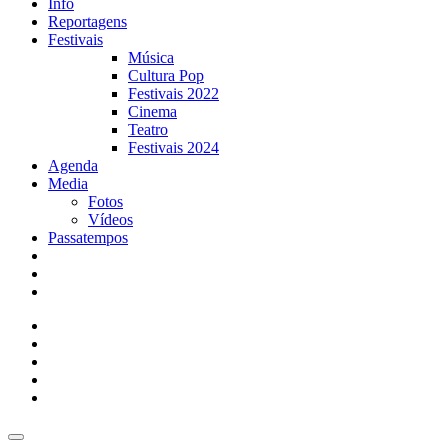
Info
Reportagens
Festivais
Música
Cultura Pop
Festivais 2022
Cinema
Teatro
Festivais 2024
Agenda
Media
Fotos
Vídeos
Passatempos