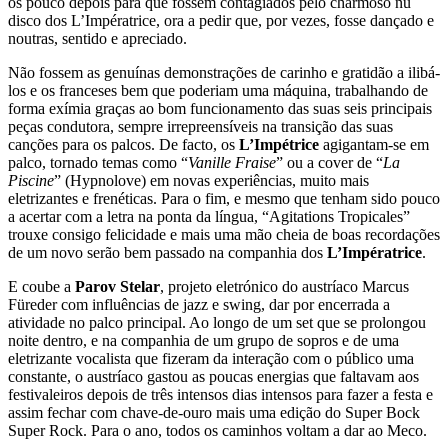
os pouco depois para que fossem contagiados pelo charmoso nu
disco dos L’Impératrice, ora a pedir que, por vezes, fosse dançado e
noutras, sentido e apreciado.
Não fossem as genuínas demonstrações de carinho e gratidão a ilibá-
los e os franceses bem que poderiam uma máquina, trabalhando de
forma exímia graças ao bom funcionamento das suas seis principais
peças condutora, sempre irrepreensíveis na transição das suas
canções para os palcos. De facto, os
L’Impétrice
agigantam-se em
palco, tornado temas como “
Vanille Fraise
” ou a cover de “
La
Piscine
” (Hypnolove) em novas experiências, muito mais
eletrizantes e frenéticas. Para o fim, e mesmo que tenham sido pouco
a acertar com a letra na ponta da língua, “Agitations Tropicales”
trouxe consigo felicidade e mais uma mão cheia de boas recordações
de um novo serão bem passado na companhia dos
L’Impératrice
.
E coube a
Parov Stelar
, projeto eletrónico do austríaco Marcus
Füreder com influências de jazz e swing, dar por encerrada a
atividade no palco principal. Ao longo de um set que se prolongou
noite dentro, e na companhia de um grupo de sopros e de uma
eletrizante vocalista que fizeram da interação com o público uma
constante, o austríaco gastou as poucas energias que faltavam aos
festivaleiros depois de três intensos dias intensos para fazer a festa e
assim fechar com chave-de-ouro mais uma edição do Super Bock
Super Rock. Para o ano, todos os caminhos voltam a dar ao Meco.