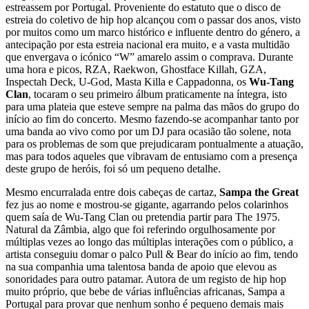
estreassem por Portugal. Proveniente do estatuto que o disco de
estreia do coletivo de hip hop alcançou com o passar dos anos, visto
por muitos como um marco histórico e influente dentro do género, a
antecipação por esta estreia nacional era muito, e a vasta multidão
que envergava o icónico “W” amarelo assim o comprava. Durante
uma hora e picos, RZA, Raekwon, Ghostface Killah, GZA,
Inspectah Deck, U-God, Masta Killa e Cappadonna, os
Wu-Tang
Clan
, tocaram o seu primeiro álbum praticamente na íntegra, isto
para uma plateia que esteve sempre na palma das mãos do grupo do
início ao fim do concerto. Mesmo fazendo-se acompanhar tanto por
uma banda ao vivo como por um DJ para ocasião tão solene, nota
para os problemas de som que prejudicaram pontualmente a atuação,
mas para todos aqueles que vibravam de entusiamo com a presença
deste grupo de heróis, foi só um pequeno detalhe.
Mesmo encurralada entre dois cabeças de cartaz,
Sampa the Great
fez jus ao nome e mostrou-se gigante, agarrando pelos colarinhos
quem saía de Wu-Tang Clan ou pretendia partir para The 1975.
Natural da Zâmbia, algo que foi referindo orgulhosamente por
múltiplas vezes ao longo das múltiplas interações com o público, a
artista conseguiu domar o palco Pull & Bear do início ao fim, tendo
na sua companhia uma talentosa banda de apoio que elevou as
sonoridades para outro patamar. Autora de um registo de hip hop
muito próprio, que bebe de várias influências africanas, Sampa a
Portugal para provar que nenhum sonho é pequeno demais mais