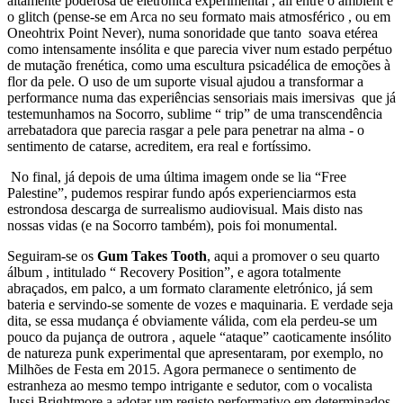
altamente poderosa de eletrónica experimental , ali entre o ambient e
o glitch (pense-se em Arca no seu formato mais atmosférico , ou em
Oneohtrix Point Never), numa sonoridade que tanto soava etérea
como intensamente insólita e que parecia viver num estado perpétuo
de mutação frenética, como uma escultura psicadélica de emoções à
flor da pele. O uso de um suporte visual ajudou a transformar a
performance numa das experiências sensoriais mais imersivas que já
testemunhamos na Socorro, sublime “ trip” de uma transcendência
arrebatadora que parecia rasgar a pele para penetrar na alma - o
sentimento de catarse, acreditem, era real e fortíssimo.
No final, já depois de uma última imagem onde se lia “Free
Palestine”, pudemos respirar fundo após experienciarmos esta
estrondosa descarga de surrealismo audiovisual. Mais disto nas
nossas vidas (e na Socorro também), pois foi monumental.
Seguiram-se os
Gum Takes Tooth
, aqui a promover o seu quarto
álbum , intitulado “ Recovery Position”, e agora totalmente
abraçados, em palco, a um formato claramente eletrónico, já sem
bateria e servindo-se somente de vozes e maquinaria. E verdade seja
dita, se essa mudança é obviamente válida, com ela perdeu-se um
pouco da pujança de outrora , aquele “ataque” caoticamente insólito
de natureza punk experimental que apresentaram, por exemplo, no
Milhões de Festa em 2015. Agora permanece o sentimento de
estranheza ao mesmo tempo intrigante e sedutor, com o vocalista
Jussi Brightmore a adotar um registo performativo em determinados