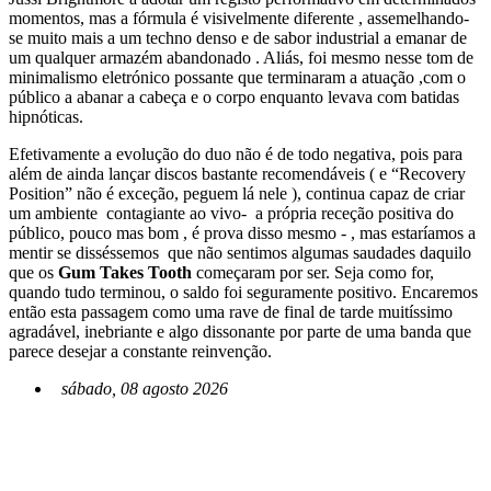
momentos, mas a fórmula é visivelmente diferente , assemelhando-
se muito mais a um techno denso e de sabor industrial a emanar de
um qualquer armazém abandonado . Aliás, foi mesmo nesse tom de
minimalismo eletrónico possante que terminaram a atuação ,com o
público a abanar a cabeça e o corpo enquanto levava com batidas
hipnóticas.
Efetivamente a evolução do duo não é de todo negativa, pois para
além de ainda lançar discos bastante recomendáveis ( e “Recovery
Position” não é exceção, peguem lá nele ), continua capaz de criar
um ambiente contagiante ao vivo- a própria receção positiva do
público, pouco mas bom , é prova disso mesmo - , mas estaríamos a
mentir se disséssemos que não sentimos algumas saudades daquilo
que os
Gum Takes Tooth
começaram por ser. Seja como for,
quando tudo terminou, o saldo foi seguramente positivo. Encaremos
então esta passagem como uma rave de final de tarde muitíssimo
agradável, inebriante e algo dissonante por parte de uma banda que
parece desejar a constante reinvenção.
sábado, 08 agosto 2026