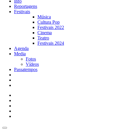
Info
Reportagens
Festivais
Música
Cultura Pop
Festivais 2022
Cinema
Teatro
Festivais 2024
Agenda
Media
Fotos
Vídeos
Passatempos