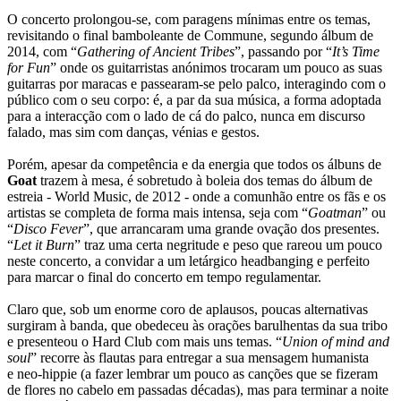
O concerto prolongou-se, com paragens mínimas entre os temas,
revisitando o final bamboleante de Commune, segundo álbum de
2014, com “
Gathering of Ancient Tribes
”, passando por “
It’s Time
for Fun
” onde os guitarristas anónimos trocaram um pouco as suas
guitarras por maracas e passearam-se pelo palco, interagindo com o
público com o seu corpo: é, a par da sua música, a forma adoptada
para a interacção com o lado de cá do palco, nunca em discurso
falado, mas sim com danças, vénias e gestos.
Porém, apesar da competência e da energia que todos os álbuns de
Goat
trazem à mesa, é sobretudo à boleia dos temas do álbum de
estreia - World Music, de 2012 - onde a comunhão entre os fãs e os
artistas se completa de forma mais intensa, seja com “
Goatman
” ou
“
Disco Fever
”, que arrancaram uma grande ovação dos presentes.
“
Let it Burn
” traz uma certa negritude e peso que rareou um pouco
neste concerto, a convidar a um letárgico
headbanging
e perfeito
para marcar o final do concerto em tempo regulamentar.
Claro que, sob um enorme coro de aplausos, poucas alternativas
surgiram à banda, que obedeceu às orações barulhentas da sua tribo
e presenteou o Hard Club com mais uns temas. “
Union of mind and
soul
” recorre às flautas para entregar a sua mensagem humanista
e
neo-hippie
(
a fazer lembrar um pouco as canções que se fizeram
de flores no cabelo em passadas décadas), mas para terminar a noite