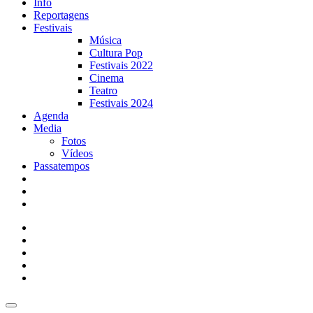
Info
Reportagens
Festivais
Música
Cultura Pop
Festivais 2022
Cinema
Teatro
Festivais 2024
Agenda
Media
Fotos
Vídeos
Passatempos