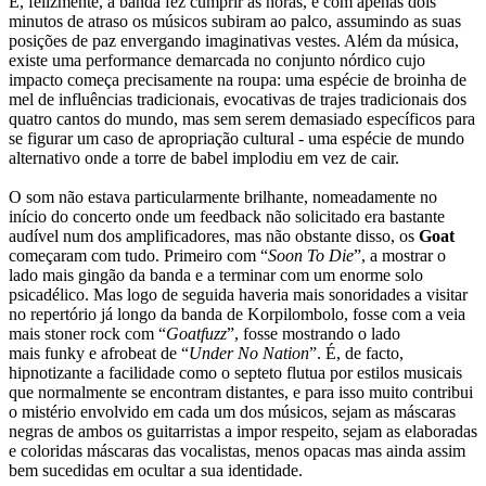
E, felizmente, a banda fez cumprir as horas, e com apenas dois
minutos de atraso os músicos subiram ao palco, assumindo as suas
posições de paz envergando imaginativas vestes. Além da música,
existe uma performance demarcada no conjunto nórdico cujo
impacto começa precisamente na roupa: uma espécie de broinha de
mel de influências tradicionais, evocativas de trajes tradicionais dos
quatro cantos do mundo, mas sem serem demasiado específicos para
se figurar um caso de apropriação cultural - uma espécie de mundo
alternativo onde a torre de babel implodiu em vez de cair.
O som não estava particularmente brilhante, nomeadamente no
início do concerto onde um feedback não solicitado era bastante
audível num dos amplificadores, mas não obstante disso, os
Goat
começaram com tudo. Primeiro com “
Soon To Die
”, a mostrar o
lado mais gingão da banda e a terminar com um enorme solo
psicadélico. Mas logo de seguida haveria mais sonoridades a visitar
no repertório já longo da banda de
Korpilombolo, fosse com a veia
mais
stoner rock
com “
Goatfuzz
”, fosse mostrando o lado
mais
funky
e
afrobeat
de “
Under No Nation
”. É, de facto,
hipnotizante a facilidade como o septeto flutua por estilos musicais
que normalmente se encontram distantes, e para isso muito contribui
o mistério envolvido em cada um dos músicos, sejam as máscaras
negras de ambos os guitarristas a impor respeito, sejam as elaboradas
e coloridas máscaras das vocalistas, menos opacas mas ainda assim
bem sucedidas em ocultar a sua identidade.