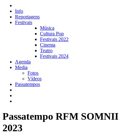
Info
Reportagens
Festivais
Música
Cultura Pop
Festivais 2022
Cinema
Teatro
Festivais 2024
Agenda
Media
Fotos
Vídeos
Passatempos
Passatempo RFM SOMNII
2023