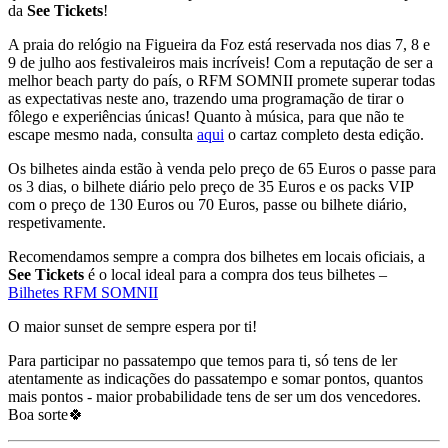
da
See Tickets
!
A praia do relógio na Figueira da Foz está reservada nos dias 7, 8 e
9 de julho aos festivaleiros mais incríveis! Com a reputação de ser a
melhor beach party do país, o RFM SOMNII promete superar todas
as expectativas neste ano, trazendo uma programação de tirar o
fôlego e experiências únicas! Quanto à música, para que não te
escape mesmo nada, consulta
aqui
o cartaz completo desta edição.
Os bilhetes ainda estão à venda pelo preço de 65 Euros o passe para
os 3 dias, o bilhete diário pelo preço de 35 Euros e os packs VIP
com o preço de 130 Euros ou 70 Euros, passe ou bilhete diário,
respetivamente.
Recomendamos sempre a compra dos bilhetes em locais oficiais, a
See Tickets
é o local ideal para a compra dos teus bilhetes –
Bilhetes RFM SOMNII
O maior sunset de sempre espera por ti!
Para participar no passatempo que temos para ti, só tens de ler
atentamente as indicações do passatempo e somar pontos, quantos
mais pontos - maior probabilidade tens de ser um dos vencedores.
Boa sorte🍀