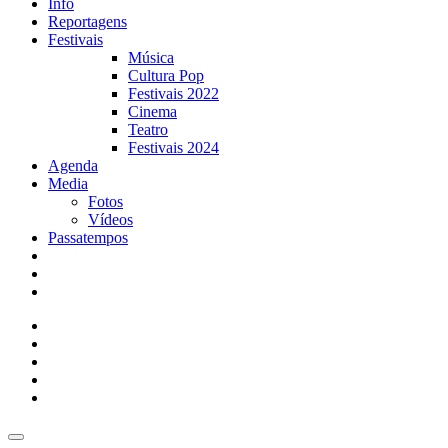
Info
Reportagens
Festivais
Música
Cultura Pop
Festivais 2022
Cinema
Teatro
Festivais 2024
Agenda
Media
Fotos
Vídeos
Passatempos