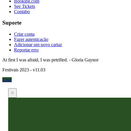
Booking.com
See Tickets
Contabo
Suporte
Criar conta
Fazer autenticação
Adicionar um novo cartaz
Reportar erro
At first I was afraid, I was petrified. - Gloria Gaynor
Festivais 2023 - v11.03
Upa!
×