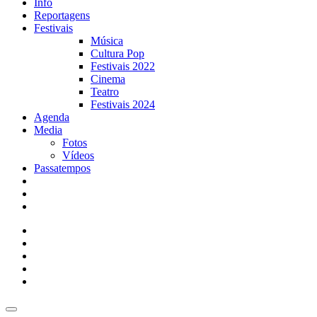
Info
Reportagens
Festivais
Música
Cultura Pop
Festivais 2022
Cinema
Teatro
Festivais 2024
Agenda
Media
Fotos
Vídeos
Passatempos