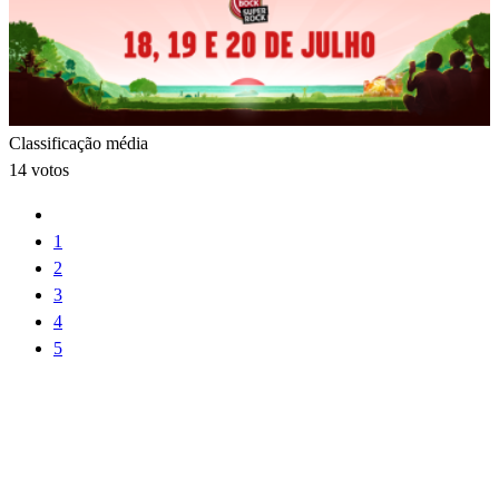
Classificação média
14 votos
1
2
3
4
5