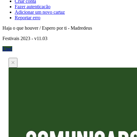
Criar conta
Fazer autenticação
Adicionar um novo cartaz
Reportar erro
Haja o que houver / Espero por ti - Madredeus
Festivais 2023 - v11.03
Upa!
×