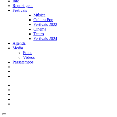
Info
Reportagens
Festivais
Música
Cultura Pop
Festivais 2022
Cinema
Teatro
Festivais 2024
Agenda
Media
Fotos
Vídeos
Passatempos