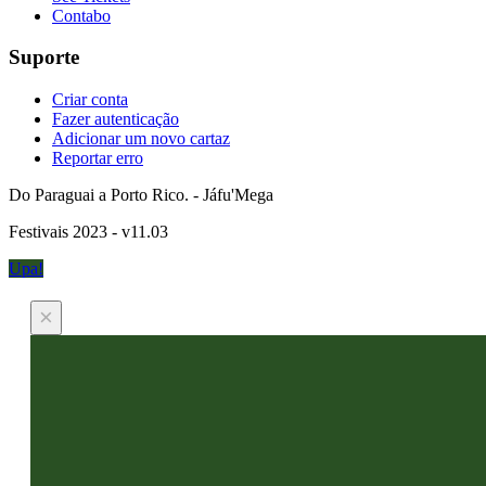
Contabo
Suporte
Criar conta
Fazer autenticação
Adicionar um novo cartaz
Reportar erro
Do Paraguai a Porto Rico. - Jáfu'Mega
Festivais 2023 - v11.03
Upa!
×