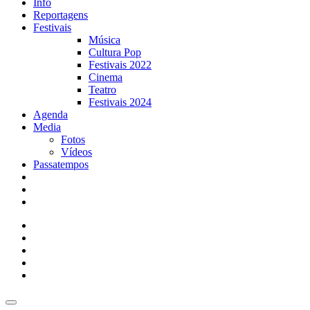
Info
Reportagens
Festivais
Música
Cultura Pop
Festivais 2022
Cinema
Teatro
Festivais 2024
Agenda
Media
Fotos
Vídeos
Passatempos