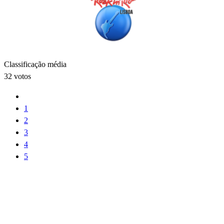
Classificação média
32 votos
1
2
3
4
5